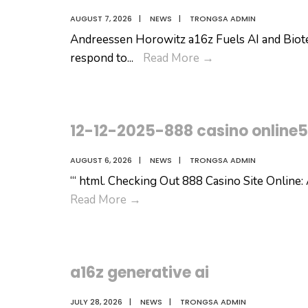
AUGUST 7, 2026
|
NEWS
|
TRONGSA ADMIN
Andreessen Horowitz a16z Fuels AI and Biote
a16z
respond to
...
Read More
→
generative
ai
1
12-12-2025-888 casino onlin
AUGUST 6, 2026
|
NEWS
|
TRONGSA ADMIN
“‘ html. Checking Out 888 Casino Site Online
12-
Read More
→
12-
2025-
888
a16z generative ai
casino
online594985903517
JULY 28, 2026
|
NEWS
|
TRONGSA ADMIN