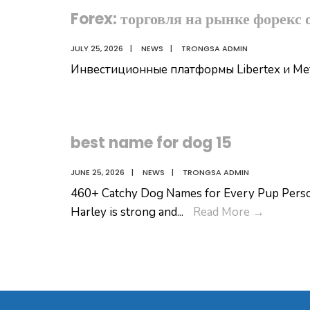
Forex: торговля на рынке форекс 
JULY 25, 2026
|
NEWS
|
TRONGSA ADMIN
Инвестиционные платформы Libertex и Met
best name for dog 15
JUNE 25, 2026
|
NEWS
|
TRONGSA ADMIN
460+ Catchy Dog Names for Every Pup Perso
best
Harley is strong and
...
Read More
→
name
for
dog
15