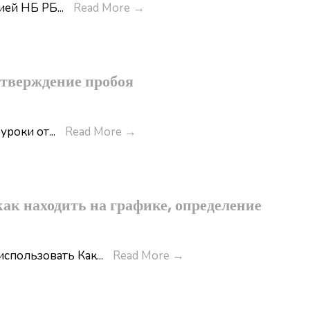
Форекс
зией НБ РБ
...
Read More
→
брокеры
с
лицензией
дтверждение пробоя
НБ
РБ:
ТОП
Ретест
оуроки от
...
Read More
→
Беларуси
уровня
Надёжность
в
и
трейдинге
безопасность
 как находить на графике, определение
как
подтверждение
пробоя
Ордер
 использовать Как
...
Read More
→
блоки
в