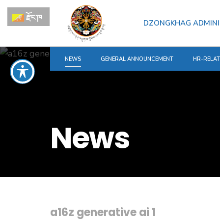
for:
Skip
རྫོང་ཁ
to
DZONGKHAG ADMINI
content
NEWS
GENERAL ANNOUNCEMENT
HR-RELA
News
a16z generative ai 1