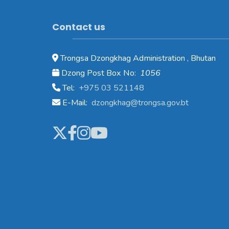
Contact us
Trongsa Dzongkhag Administration , Bhutan
Dzong Post Box No:
1056
Tel:
+975 03 521148
E-Mail:
dzongkhag@trongsa.gov.bt